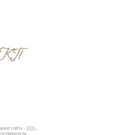
ание сайта -
DDL
.
етственность.